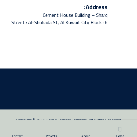
Address:
Cement House Building – Sharq
Street : Al-Shuhada St, Al Kuwait City Block : 6
Copyright © 2026 Kuwait Cement Company. All Rights Reserved
Contact
Projects
About
Home