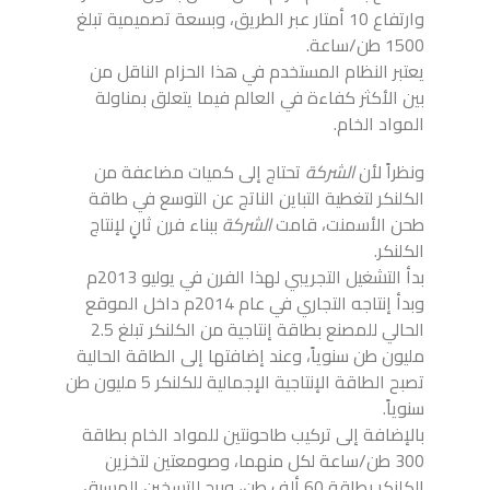
وارتفاع 10 أمتار عبر الطريق، وبسعة تصميمية تبلغ
1500 طن/ساعة.
يعتبر النظام المستخدم في هذا الحزام الناقل من
بين الأكثر كفاءة في العالم فيما يتعلق بمناولة
المواد الخام.
ونظراً لأن
الشركة
تحتاج إلى كميات مضاعفة من
الكلنكر لتغطية التباين الناتج عن التوسع في طاقة
طحن الأسمنت، قامت
الشركة
ببناء فرن ثانٍ لإنتاج
الكلنكر.
بدأ التشغيل التجريبي لهذا الفرن في يوليو 2013م
وبدأ إنتاجه التجاري في عام 2014م داخل الموقع
الحالي للمصنع بطاقة إنتاجية من الكلنكر تبلغ 2.5
مليون طن سنوياً، وعند إضافتها إلى الطاقة الحالية
تصبح الطاقة الإنتاجية الإجمالية للكلنكر 5 مليون طن
سنوياً.
بالإضافة إلى تركيب طاحونتين للمواد الخام بطاقة
300 طن/ساعة لكل منهما، وصومعتين لتخزين
الكلنكر بطاقة 60 ألف طن، وبرج للتسخين المسبق