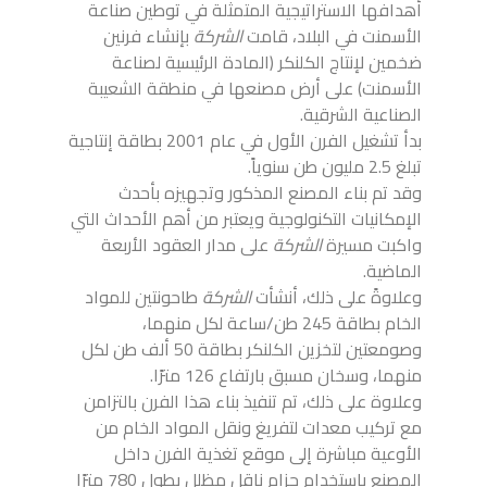
أهدافها الاستراتيجية المتمثلة في توطين صناعة
الأسمنت في البلاد، قامت
الشركة
بإنشاء فرنين
ضخمين لإنتاج الكلنكر (المادة الرئيسية لصناعة
الأسمنت) على أرض مصنعها في منطقة الشعيبة
الصناعية الشرقية.
بدأ تشغيل الفرن الأول في عام 2001 بطاقة إنتاجية
تبلغ 2.5 مليون طن سنوياً.
وقد تم بناء المصنع المذكور وتجهيزه بأحدث
الإمكانيات التكنولوجية ويعتبر من أهم الأحداث التي
واكبت مسيرة
الشركة
على مدار العقود الأربعة
الماضية.
وعلاوةً على ذلك، أنشأت
الشركة
طاحونتين للمواد
الخام بطاقة 245 طن/ساعة لكل منهما،
وصومعتين لتخزين الكلنكر بطاقة 50 ألف طن لكل
منهما، وسخان مسبق بارتفاع 126 مترًا.
وعلاوة على ذلك، تم تنفيذ بناء هذا الفرن بالتزامن
مع تركيب معدات لتفريغ ونقل المواد الخام من
الأوعية مباشرة إلى موقع تغذية الفرن داخل
المصنع باستخدام حزام ناقل مظلل بطول 780 مترًا