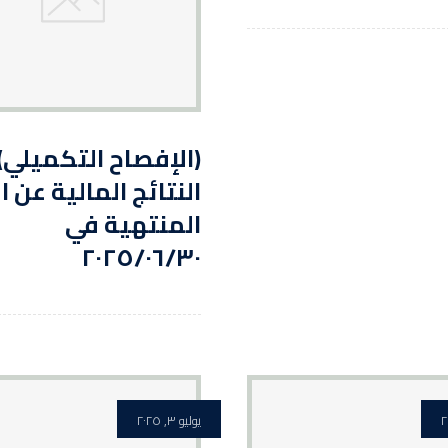
(الإفصاح التكميلي)
النتائج المالية عن ا
المنتهية في
٢٠٢٥/٠٦/٣٠
يوليو ٣, ٢٠٢٥