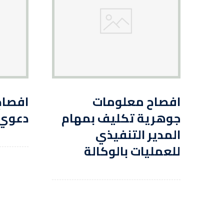
افصاح معلومات
افصاح
جوهرية تكليف بمهام
دعوي 
المدير التنفيذي
للعمليات بالوكالة