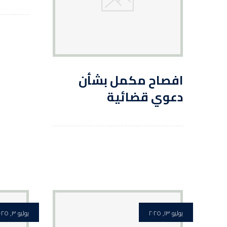
افصاح مكمل بشأن
دعوي قضائية
يوليو ١٣, ٢٠٢٥
يوليو ٣, ٢٠٢٥