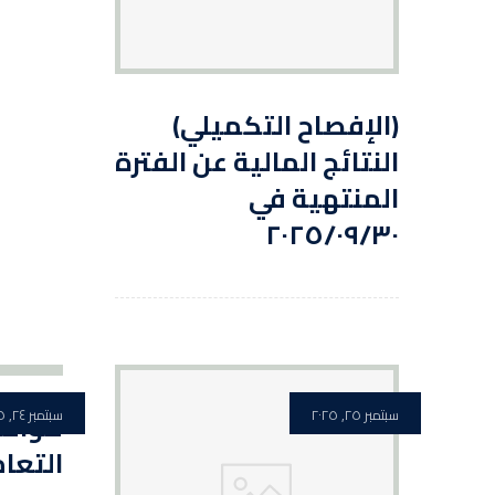
(الإفصاح التكميلي)
النتائج المالية عن الفترة
المنتهية في
٢٠٢٥/٠٩/٣٠
سبتمبر ٢٥, ٢٠٢٥
سبتمبر ٢٤, ٢٠٢٥
موافق
التعا