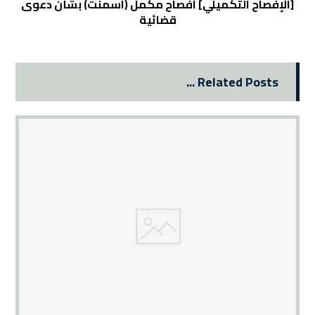
[الإفصاح التكميلي] افصاح مكمل (اسمنت) بشأن دعوى
قضائية
Related Posts ...