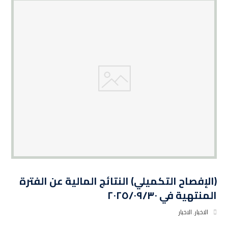
(الإفصاح التكميلي) النتائج المالية عن الفترة
المنتهية في ٢٠٢٥/٠٩/٣٠
الاخبار
,
الاخبار