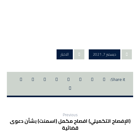
ديسمبر 7, 2021
الاخبار
Previous
(الإفصاح التكميلي) افصاح مكمل (اسمنت) بشأن دعوى
قضائية