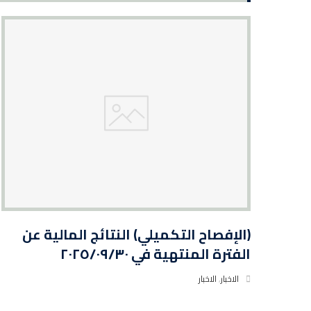
(الإفصاح التكميلي) النتائج المالية عن
الفترة المنتهية في ٢٠٢٥/٠٩/٣٠
الاخبار
,
الاخبار