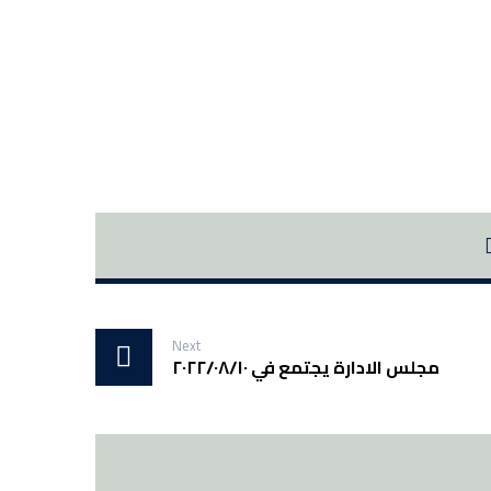
Next
مجلس الادارة يجتمع في ٢٠٢٢/٠٨/١٠