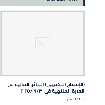
(الإفصاح التكميلي) النتائج المالية عن
الفترة المنتهية في ٢٠٢٥/٠٩/٣٠
الاخبار
,
الاخبار