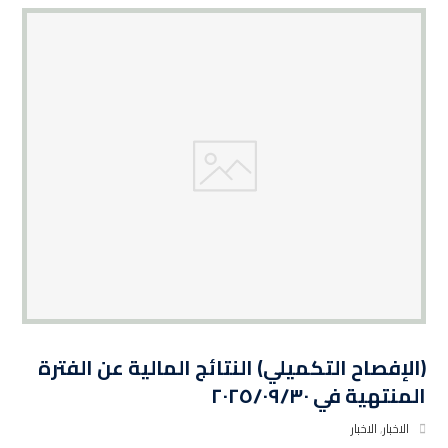
(الإفصاح التكميلي) النتائج المالية عن الفترة
المنتهية في ٢٠٢٥/٠٩/٣٠
الاخبار
,
الاخبار