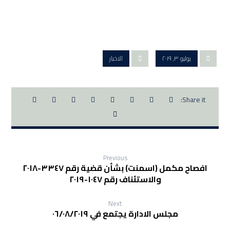
يوليو ٣, ٢٠١٩
الاخبار
Previous
افصاح مكمل (اسمنت) بشأن قضية رقم ٣٣٤٧-٢٠١٨
والاستئناف رقم ١٠٤٧-٢٠١٩
Next
مجلس الادارة يجتمع في ٠٦/٠٨/٢٠١٩