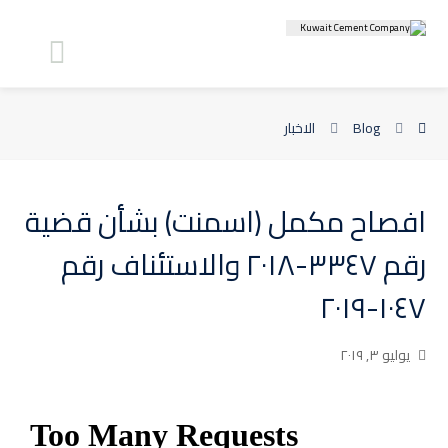
Blog
الاخبار
افصاح مكمل (اسمنت) بشأن قضية
رقم ٣٣٤٧-٢٠١٨ والاستئناف رقم
١٠٤٧-٢٠١٩
يوليو ٣, ٢٠١٩