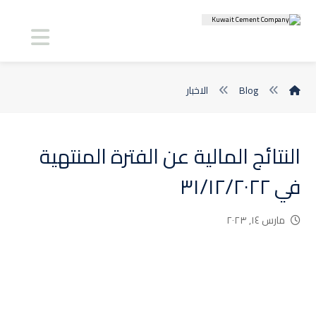
Blog
الاخبار
النتائج المالية عن الفترة المنتهية
في ٣١/١٢/٢٠٢٢
مارس ١٤, ٢٠٢٣