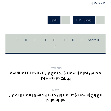
٣٠-٠٩-٢٠١٣ .
نوفمبر ٤, ٢٠١٣
الاخبار
Previous
مجلس ادارة (اسمنت) يجتمع في ٠٤-١١-٢٠١٣ لمناقشة
بيانات ٣٠-٠٩-٢٠١٣
Next
بلغ ربح (اسمنت) ١٣ مليون د.ك لل٩ اشهر المنتهية فى
٣٠-٠٩-٢٠١٣