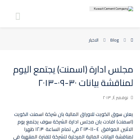
Blog
الاخبار
مجلس ادارة (اسمنت) يجتمع اليوم
لمناقشة بيانات ٣٠-٠٩-٢٠١٣
نوفمبر ٤, ٢٠١٣
يعلن سوق الكويت للاوراق المالية بان شركة اسمنت الكويت
(اسمنت) افادت بان مجلس ادارة الشركة سوف يجتمع يوم
الاثنين الموافق ‏ ٠٤-١١-٢٠١٣ في تمام الساعة ١٢:٣٠ ظهرا
لمناقشة البيانات المالية المرحلية‏ للشركة للفترة المنتهية فى