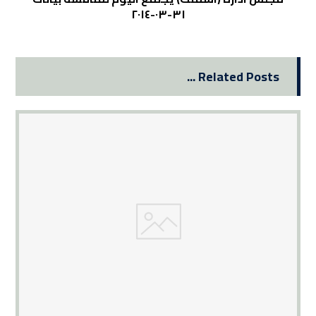
٣١-٠٣-٢٠١٤
Related Posts ...