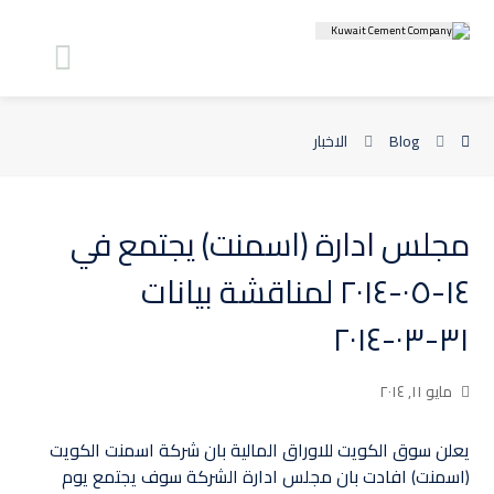
Blog
الاخبار
مجلس ادارة (اسمنت) يجتمع في
١٤-٠٥-٢٠١٤ لمناقشة بيانات
٣١-٠٣-٢٠١٤
مايو ١١, ٢٠١٤
يعلن سوق الكويت للاوراق المالية بان شركة اسمنت الكويت
(اسمنت) افادت بان مجلس ادارة الشركة سوف يجتمع يوم