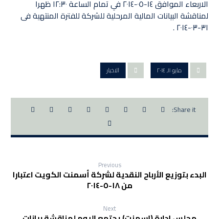
الاربعاء الموافق ١٤-٠٥-٢٠١٤ في تمام الساعة ١٢:٣٠ ظهرا
لمناقشة البيانات المالية المرحلية للشركة للفترة المنتهية فى
٣١-٠٣-٢٠١٤ .
مايو ١١, ٢٠١٤
الاخبار
Previous
البدء بتوزيع الأرباح النقدية لشركة أسمنت الكويت اعتبارا
من ١٨-٥-٢٠١٤
Next
مجلس ادارة (اسمنت) يجتمع اليوم لمناقشة بيانات