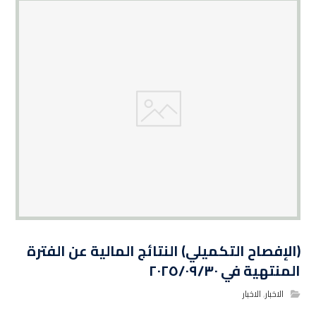
(الإفصاح التكميلي) النتائج المالية عن الفترة
المنتهية في ٢٠٢٥/٠٩/٣٠
الاخبار
,
الاخبار