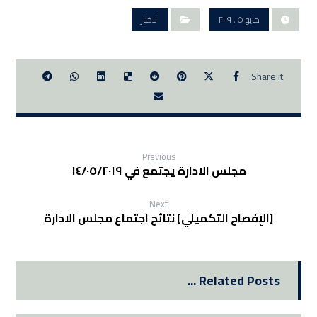
مايو ١٥, ٢٠١٩
الاخبار
Previous
مجلس الادارة يجتمع في ١٤/٠٥/٢٠١٩
Next
[الإفصاح التكميلي] نتائج اجتماع مجلس الادارة
Related Posts ...