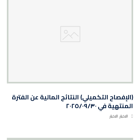
(الإفصاح التكميلي) النتائج المالية عن الفترة
المنتهية في ٢٠٢٥/٠٩/٣٠
الاخبار
,
الاخبار