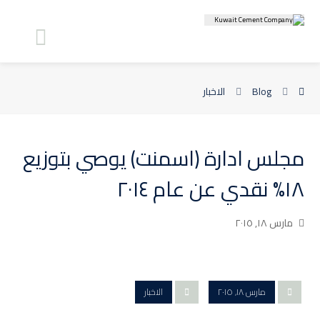
Blog
الاخبار
مجلس ادارة (اسمنت) يوصي بتوزيع
١٨% نقدي عن عام ٢٠١٤
مارس ١٨, ٢٠١٥
مارس ١٨, ٢٠١٥
الاخبار