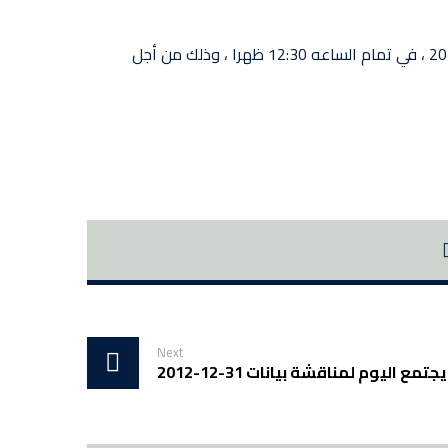
يعلن سوق الكويت للأوراق المالية أن مجلس ادارة شركة اسمنت الكويت (اسمنت) سوف يجتمع يوم الاثنين الموافق 25-03-2013 ، في تمام الساعه 12:30 ظهرا ، وذلك من أجل
Next
اليوم لمناقشة بيانات 31-12-2012