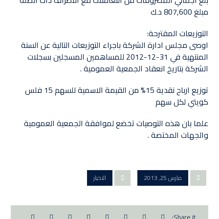
بلغ اجمالي المصروفات من التعاملات مع الاطراف ذات الصلة
مبلغ 807,600 د.ك
التوزيعات المقترحة:‏
اوصى مجلس ادارة الشركة باجراء التوزيعات التالية عن السنة
المنتهية في 31-12-2012 للمساهمين المسجلين بسجلات
الشركة بتاريخ انعقاد الجمعية العمومية .‏
توزيع ارباح نقدية 15% من القيمة الاسمية للسهم 15 فلس
كويتي لكل سهم
علما بان هذه التوصيات تخضع لموافقة الجمعية العمومية
والجهات المختصة .‏
مارس 25, 2013
الاخبار