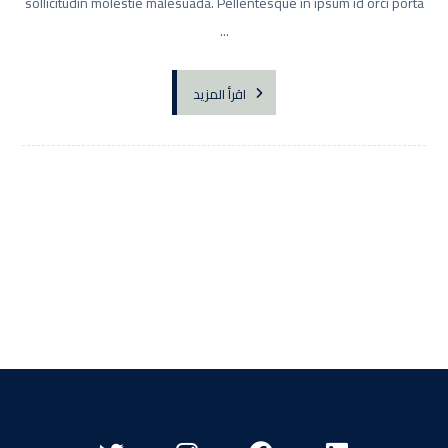
sollicitudin molestie malesuada. Pellentesque in ipsum id orci porta
...
اقرأ المزيد