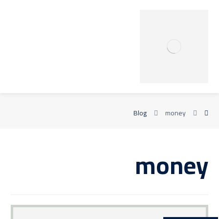
Blog
money
money