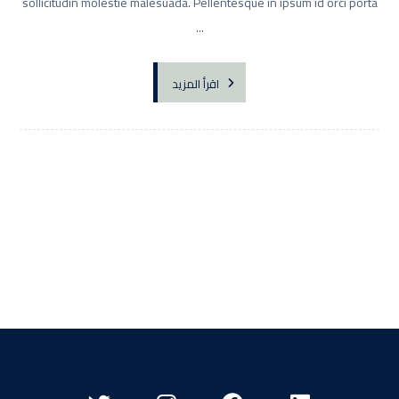
sollicitudin molestie malesuada. Pellentesque in ipsum id orci porta
...
اقرأ المزيد