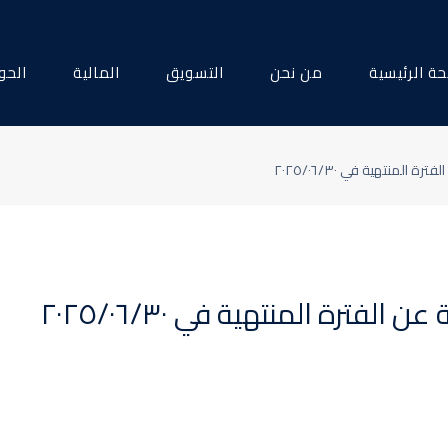
ة الرئيسية
من نحن
التسويق
المالية
الحو
 المنتهية في ٢٠٢٥/٠٦/٣٠
الفترة المنتهية في ٢٠٢٥/٠٦/٣٠