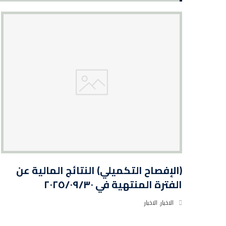
(الإفصاح التكميلي) النتائج المالية عن
الفترة المنتهية في ٢٠٢٥/٠٩/٣٠
الاخبار
,
الاخبار