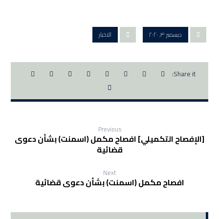
ديسمبر ٣, ٢٠٢٠
الاخبار
Previous
[الإفصاح التكميلي] افصاح مكمل (اسمنت) بشأن دعوى
قضائية
Next
افصاح مكمل (اسمنت) بشأن دعوى قضائية