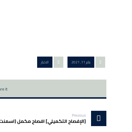
يناير 11, 2021
الاخبار
Previous
[الإفصاح التكميلي] افصاح مكمل (اسمنت