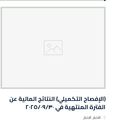
(الإفصاح التكميلي) النتائج المالية عن
الفترة المنتهية في ٢٠٢٥/٠٩/٣٠
الاخبار
,
الاخبار