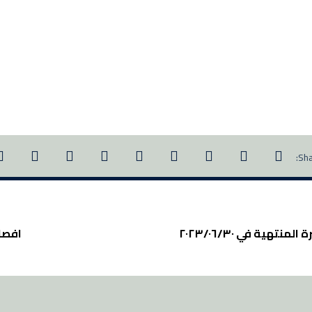
تهية في ٢٠٢٣/٠٦/٣٠
افصا