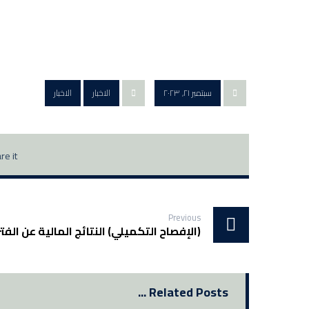
سبتمبر ٢١, ٢٠٢٣
الاخبار
الاخبار
Previous
(الإفصاح التكميلي) النتائج المالية عن الفترة المن
Related Posts ...