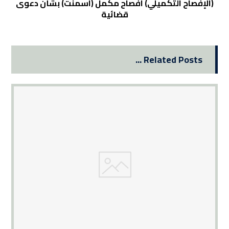
(الإفصاح التكميلي) افصاح مكمل (اسمنت) بشأن دعوى
قضائية
Related Posts ...