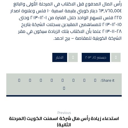
رأس المال المدفوع قبل الاكتتاب في المرحلة الأولى والبالغ
٦٣,٧٦٥,٥٥٤ دينار كويتي بقيمة اسمية ١٠٠ فلس وعلاوة اصدار
٢٢٥ فلس للسهم الواحد خلال الفترة من ١-١٢-٢٠١٣ وحتى
١٥-١٢-٢٠١٣ للمساهمين المقيدين بسجلات الشركة بتاريخ
٢٨-١١-٢٠١٣ علما بأن الاكتتاب بتلك الزيادة سيكون في مقر
الشركة الكويتية للمقاصة – برج احمد.
ديسمبر ١٥, ٢٠١٣
الاخبار
Previous
استدعاء زيادة رأس مال شركة اسمنت الكويت (المرحلة
الثانية)