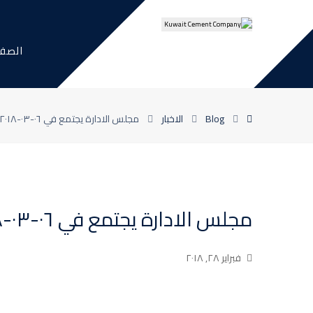
الصفح
Blog
الاخبار
مجلس الادارة يجتمع في ٠٦-٠٣-٢٠١٨
مجلس الادارة يجتمع في ٠٦-٠٣-٢٠١٨
فبراير ٢٨, ٢٠١٨