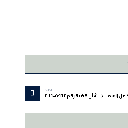
Next
 (اسمنت) بشأن قضية رقم ٥٩٦٢-٢٠١٦