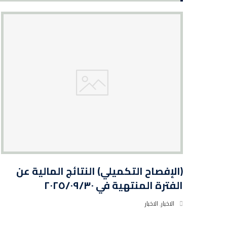
(الإفصاح التكميلي) النتائج المالية عن
الفترة المنتهية في ٢٠٢٥/٠٩/٣٠
الاخبار
,
الاخبار